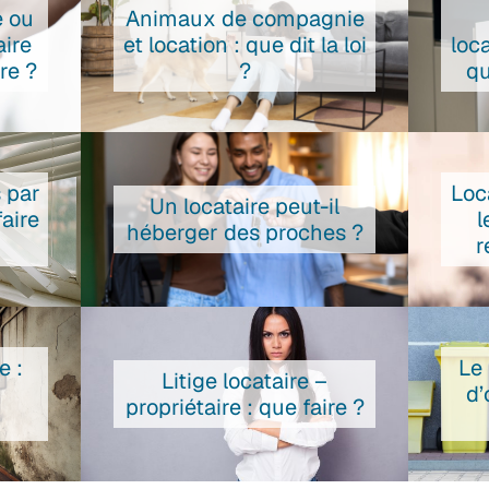
e ou
Animaux de compagnie
aire
et location : que dit la loi
loca
re ?
?
qu
 par
Loc
Un locataire peut-il
faire
l
héberger des proches ?
r
e :
Le
Litige locataire –
d’
propriétaire : que faire ?