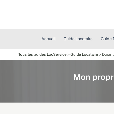
Aller
au
contenu
Accueil
Guide Locataire
Guide P
Tous les guides LocService
>
Guide Locataire
>
Durant
Mon propri