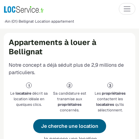
Ain (01)
Bellignat
Location appartement
Appartements à louer à
Bellignat
Notre concept a déjà séduit plus de 2,9 millions de
particuliers.
Le
locataire
décrit sa
Sa candidature est
Les
propriétaires
location idéale en
transmise aux
contactent les
quelques clics.
propriétaires
locataires
qu'ils
concernés.
sélectionnent.
Je cherche une location
Je propose une location