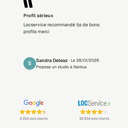
Profil sérieux
Locservice recommandé tjs de bons
profils merci
Sandra Deleaz
· Le 28/01/2026
S
Propose un studio à Nantua
Note : 4,4 sur 5 —
Note : 4,1 sur 5 —
4 202 avis clients
92 934 avis clients