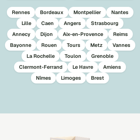
Rennes
Bordeaux
Montpellier
Nantes
Lille
Caen
Angers
Strasbourg
Annecy
Dijon
Aix-en-Provence
Reims
Bayonne
Rouen
Tours
Metz
Vannes
La Rochelle
Toulon
Grenoble
Clermont-Ferrand
Le Havre
Amiens
Nîmes
Limoges
Brest