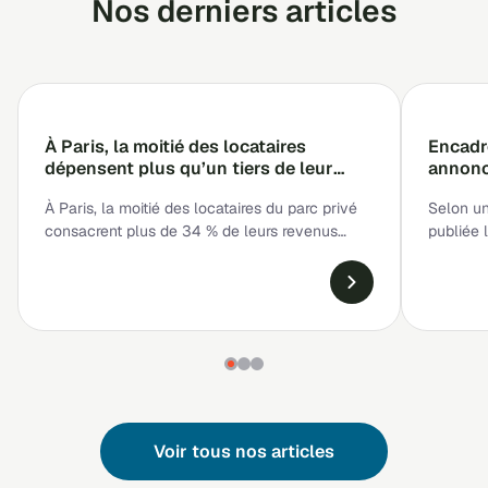
Nos derniers articles
À Paris, la moitié des locataires
Encadr
dépensent plus qu’un tiers de leur
annonc
salaire pour se loger
seraien
À Paris, la moitié des locataires du parc privé
Selon u
consacrent plus de 34 % de leurs revenus
publiée 
disponibles au paiement de leur loyer, hors
studios 
charges. C’est ce que révèle une […]
l’encadr
plafonds
Voir tous nos articles