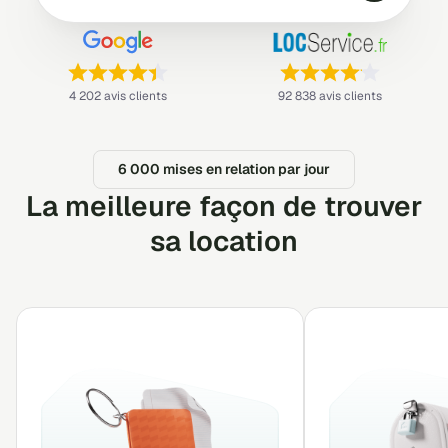
Note : 4,4 sur 5 —
Note : 4,1 sur 5 —
4 202 avis clients
92 838 avis clients
6 000 mises en relation par jour
La meilleure façon de
trouver
sa location