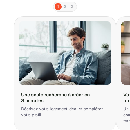
1
2
3
Une seule recherche à créer en
Vo
3 minutes
pr
Décrivez votre logement idéal et complétez
Un 
votre profil.
cor
tra