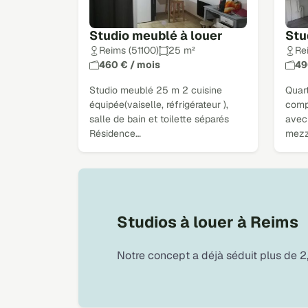
Studio meublé à louer
Stu
Reims (51100)
25 m²
Re
460 € / mois
49
Studio meublé 25 m 2 cuisine
Quart
équipée(vaiselle, réfrigérateur ),
comp
salle de bain et toilette séparés
avec
Résidence…
mezz
Studios à louer à Reims
Notre concept a déjà séduit plus de 2,