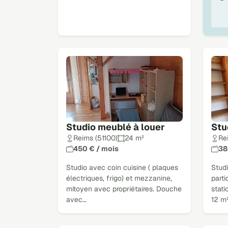
Studio meublé à louer
Stu
Reims (51100)
24 m²
Re
450 € / mois
38
Studio avec coin cuisine ( plaques
Stud
électriques, frigo) et mezzanine,
parti
mitoyen avec propriétaires. Douche
stati
avec…
12 m