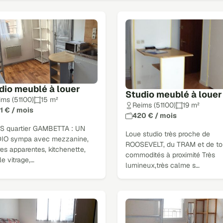
dio meublé à louer
Studio meublé à louer
ims (51100)
15 m²
Reims (51100)
19 m²
1 € / mois
420 € / mois
S quartier GAMBETTA : UN
Loue studio très proche de
IO sympa avec mezzanine,
ROOSEVELT, du TRAM et de to
es apparentes, kitchenette,
commodités à proximité Très
e vitrage,…
lumineux,très calme s…