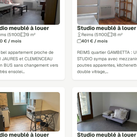
dio meublé à louer
Studio meublé à louer
ims (51100)
19 m²
Reims (51100)
18 m²
0 € / mois
401 € / mois
 bel appartement proche de
REIMS quartier GAMBETTA : 
 JAURES et CLEMENCEAU
STUDIO sympa avec mezzanin
son BUS sans changement vers
poutres apparentes, kitchenett
 très ensolei…
double vitrage,…
dio meublé à louer
Studio meublé à louer