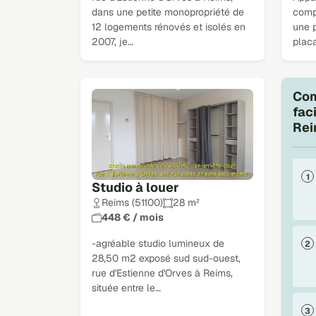
dans une petite monopropriété de
comp
12 logements rénovés et isolés en
une 
2007, je…
plac
Com
fac
Rei
Studio à louer
Reims (51100)
28 m²
448 € / mois
-agréable studio lumineux de
28,50 m2 exposé sud sud-ouest,
rue d'Estienne d'Orves à Reims,
située entre le…