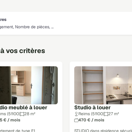
tres
gement, Nombre de pièces, …
à vos critères
dio meublé à louer
Studio à louer
ims (51100)
28 m²
Reims (51100)
27 m²
5 € / mois
470 € / mois
rtement de type F1
STUDIO dans résidence sécuri