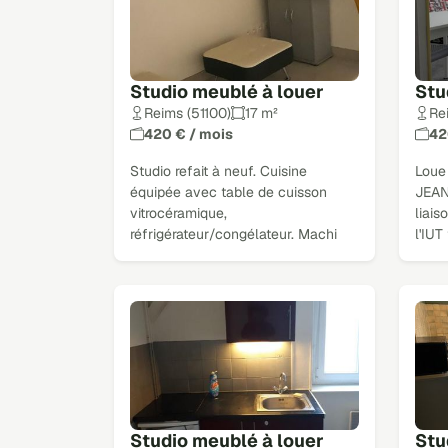
Studio meublé à louer
Stu
Reims (51100)
17 m²
Re
420 € / mois
42
Studio refait à neuf. Cuisine
Loue
équipée avec table de cuisson
JEAN
vitrocéramique,
liai
réfrigérateur/congélateur. Machi
l'IUT
Studio meublé à louer
Stu