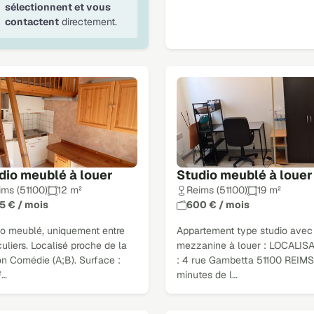
sélectionnent et vous
contactent
directement.
dio meublé à louer
Studio meublé à louer
ims (51100)
12 m²
Reims (51100)
19 m²
5 € / mois
600 € / mois
io meublé, uniquement entre
Appartement type studio avec
culiers. Localisé proche de la
mezzanine à louer : LOCALIS
on Comédie (A;B). Surface :
: 4 rue Gambetta 51100 REIMS
²…
minutes de l…