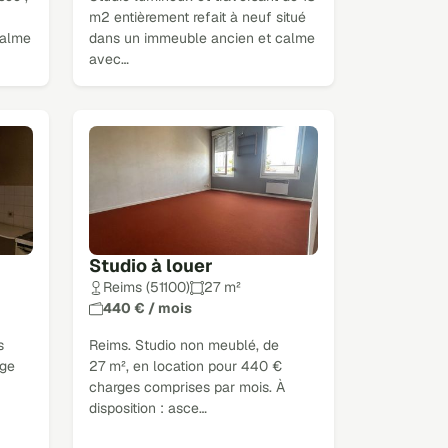
m2 entièrement refait à neuf situé
calme
dans un immeuble ancien et calme
avec…
Studio à louer
Reims (51100)
27 m²
440 € / mois
s
Reims. Studio non meublé, de
age
27 m², en location pour 440 €
charges comprises par mois. À
disposition : asce…