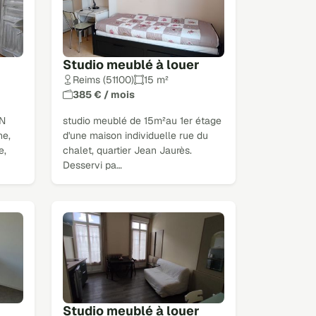
Studio meublé à louer
Reims (51100)
15 m²
385 € / mois
UN
studio meublé de 15m²au 1er étage
e,
d'une maison individuelle rue du
e,
chalet, quartier Jean Jaurès.
Desservi pa…
Studio meublé à louer