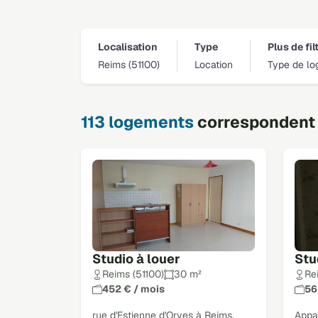
Localisation
Type
Plus de fil
Reims (51100)
Location
Type de lo
113 logements
correspondent 
Studio à louer
Stu
Reims (51100)
30 m²
Re
452 € / mois
56
rue d'Estienne d'Orves à Reims,
Appa