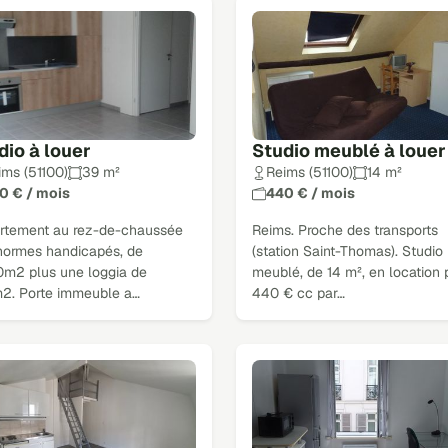
dio à louer
Studio meublé à louer
ims (51100)
39 m²
Reims (51100)
14 m²
0 € / mois
440 € / mois
rtement au rez-de-chaussée
Reims. Proche des transports
normes handicapés, de
(station Saint-Thomas). Studio
0m2 plus une loggia de
meublé, de 14 m², en location 
m2. Porte immeuble a…
440 € cc par…