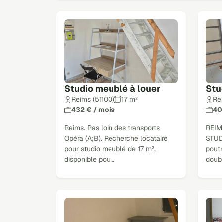
Studio meublé à louer
Stu
Reims (51100)
17 m²
Re
432 € / mois
40
Reims. Pas loin des transports
REIM
Opéra (A;B). Recherche locataire
STUD
pour studio meublé de 17 m²,
poutr
disponible pou…
doubl