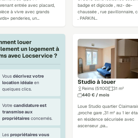
renant entrée avec placard,
badge et digicode , rez- de-
pièce à vivre avec grands
chaussée , rue pavillonnaire, 
ards+ penderies, un…
. PARKIN…
ment louer
ilement un logement à
ms avec Locservice ?
Vous
décrivez votre
Studio à louer
location idéale
en
Reims (51100)
31 m²
quelques clics.
440 € / mois
Votre
candidature est
Loue Studio quartier Claimarai
transmise aux
,proche gare ,31 m² au 1 ier ét
propriétaires
concernés.
en résidence sécurisée avec
ascenseur ,pa…
Les
propriétaires vous