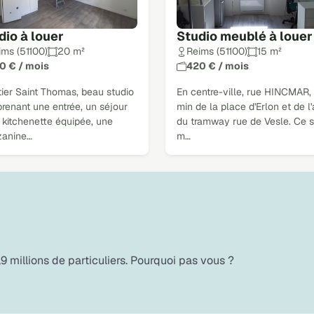
dio à louer
Studio meublé à louer
ims (51100)
20 m²
Reims (51100)
15 m²
0 € / mois
420 € / mois
ier Saint Thomas, beau studio
En centre-ville, rue HINCMAR,
renant une entrée, un séjour
min de la place d'Erlon et de l'
 kitchenette équipée, une
du tramway rue de Vesle. Ce s
anine…
m…
9 millions de particuliers. Pourquoi pas vous ?