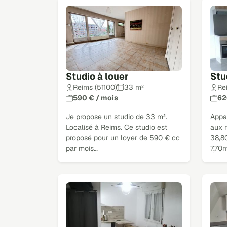
Studio à louer
Stu
Reims (51100)
33 m²
Re
590 € / mois
62
Je propose un studio de 33 m².
Appa
Localisé à Reims. Ce studio est
aux 
proposé pour un loyer de 590 € cc
38,8
par mois…
7,70