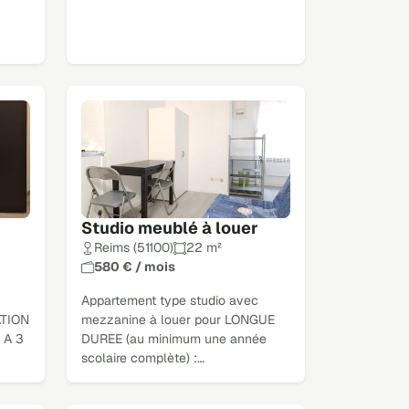
Studio meublé à louer
Reims (51100)
22 m²
580 € / mois
Appartement type studio avec
ATION
mezzanine à louer pour LONGUE
 A 3
DUREE (au minimum une année
scolaire complète) :…