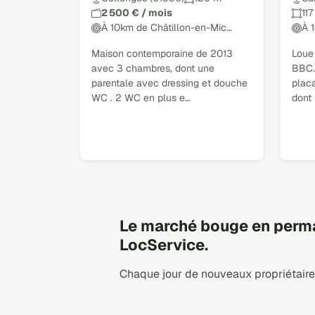
2 500 € / mois
117
À 10km de Châtillon-en-Mic…
À 
Maison contemporaine de 2013
Loue
avec 3 chambres, dont une
BBC.
parentale avec dressing et douche
placa
WC . 2 WC en plus e…
dont
Le marché bouge en perma
LocService.
Chaque jour de nouveaux propriétaires