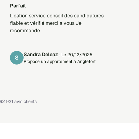
Parfait
Lication service conseil des candidatures
fiable et vérifié merci a vous Je
recommande
Sandra Deleaz
· Le 20/12/2025
S
Propose un appartement à Anglefort
Note : 4,1 sur 5 —
92 921 avis clients