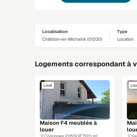
Localisation
Type
Châtillon-en-Michaille (01200)
Location
Logements correspondant à vo
Loué
Lou
Maison F4 meublée à
Mai
louer
lou
Collonges (01550)
120 m²
Sa