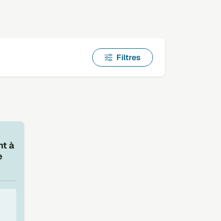
Filtres
nt à
e