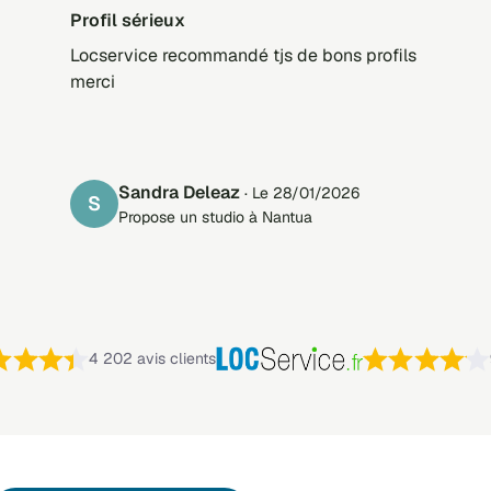
Profil sérieux
Locservice recommandé tjs de bons profils
merci
Sandra Deleaz
· Le 28/01/2026
S
Propose un studio à Nantua
Note : 4,4 sur 5 —
4 202 avis clients