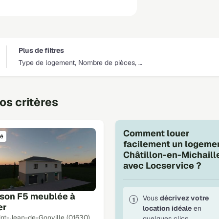
Plus de filtres
Type de logement, Nombre de pièces, …
s critères
Comment louer
é
facilement un logeme
Châtillon-en-Michaill
avec Locservice ?
son F5 meublée à
Vous
décrivez votre
er
location idéale
en
int-Jean-de-Gonville (01630)
quelques clics.