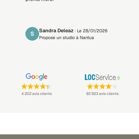
Sandra Deleaz
· Le 28/01/2026
S
Propose un studio à Nantua
Note : 4,4 sur 5 —
Note : 4,1 sur 5 —
4 202 avis clients
92 923 avis clients