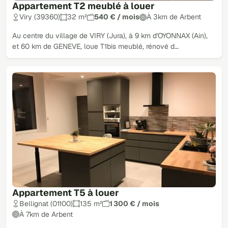
Appartement T2 meublé à louer
Viry (39360)
32 m²
540 € / mois
À 3km de Arbent
Au centre du village de VIRY (Jura), à 9 km d'OYONNAX (Ain),
et 60 km de GENEVE, loue T1bis meublé, rénové d…
Appartement T5 à louer
Bellignat (01100)
135 m²
1 300 € / mois
À 7km de Arbent