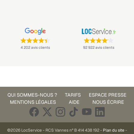
Note : 4,4 sur 5 —
Note : 4,1 sur 5 —
4 202 avis clients
92 922 avis clients
QUI SOMMES-NOUS ?
TARIFS
ESPACE PRESSE
MENTIONS LÉGALES
AIDE
NOUS ÉCRIRE
©2026 LocService - RCS Vannes n° B 414 438 192 -
Plan du site
-