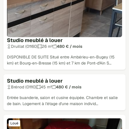
Studio meublé à louer
Druillat (01160)
26 m²
480 € / mois
DISPONIBLE DE SUITE Situé entre Ambérieu-en-Bugey (15
km) et Bourg-en-Bresse (15 km) et 7 km de Pont-d'Ain S…
Studio meublé à louer
Loué
Brénod (01110)
45 m²
480 € / mois
Entrée buanderie, salon et cusine équipée. Chambre et salle
de bain. Logement à l'étage d'une maison individ…
Loué