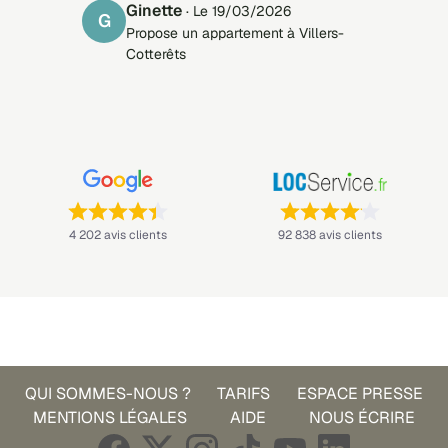
ginette
· Le 19/03/2026
G
Propose un appartement à Villers-
Cotterêts
Note : 4,4 sur 5 —
Note : 4,1 sur 5 —
4 202 avis clients
92 838 avis clients
QUI SOMMES-NOUS ?
TARIFS
ESPACE PRESSE
MENTIONS LÉGALES
AIDE
NOUS ÉCRIRE