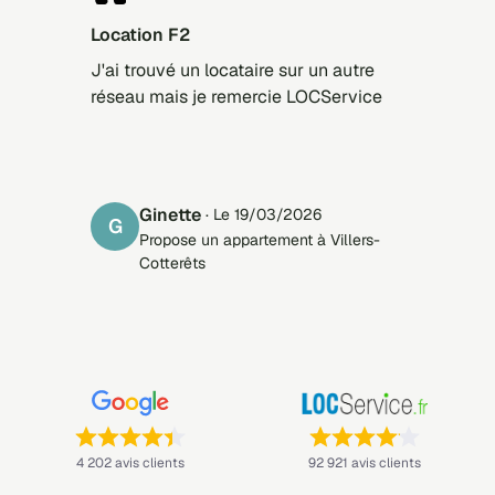
Location F2
J'ai trouvé un locataire sur un autre
réseau mais je remercie LOCService
ginette
· Le 19/03/2026
G
Propose un appartement à Villers-
Cotterêts
Note : 4,4 sur 5 —
Note : 4,1 sur 5 —
4 202 avis clients
92 921 avis clients