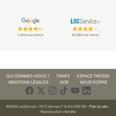
Note : 4,4 sur 5 —
Note : 4,1 sur 5 —
4 202 avis clients
92 889 avis clients
QUI SOMMES-NOUS ?
TARIFS
ESPACE PRESSE
MENTIONS LÉGALES
AIDE
NOUS ÉCRIRE
©2026 LocService - RCS Vannes n° B 414 438 192 -
Plan du site
-
Reproduction interdite