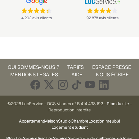
Note : 4,4 sur 5 —
Note : 4,1 sur 5 —
4 202 avis clients
92 878 avis clients
QUI SOMMES-NOUS ?
TARIFS
ESPACE PRESSE
MENTIONS LÉGALES
AIDE
NOUS ÉCRIRE
©2026 LocService - RCS Vannes n° B 414 438 192 -
Plan du site
-
Reproduction interdite
Appartement
Maison
Studio
Chambre
Location meublé
Logement étudiant
Blog LocService
Avis LocService
Générateur de quittances de loyer