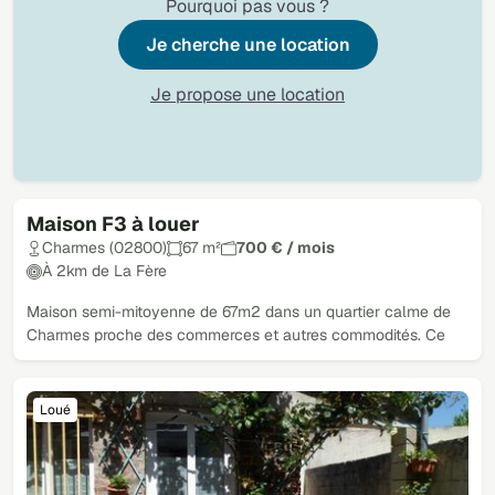
Pourquoi pas vous ?
Je cherche une location
Je propose une location
Maison F3 à louer
Loué
Charmes (02800)
67 m²
700 € / mois
À 2km de La Fère
Maison semi-mitoyenne de 67m2 dans un quartier calme de
Charmes proche des commerces et autres commodités. Ce
Loué