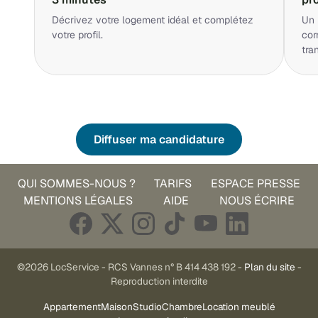
Décrivez votre logement idéal et complétez
Un 
votre profil.
cor
tra
Diffuser ma candidature
QUI SOMMES-NOUS ?
TARIFS
ESPACE PRESSE
MENTIONS LÉGALES
AIDE
NOUS ÉCRIRE
©2026 LocService - RCS Vannes n° B 414 438 192 -
Plan du site
-
Reproduction interdite
Appartement
Maison
Studio
Chambre
Location meublé