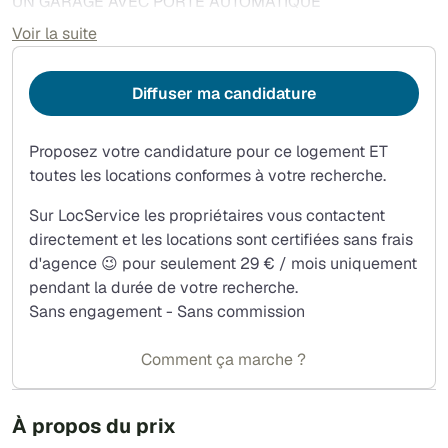
UN GARAGE AVEC PORTE AUTOMATIQUE
DPE C
Voir la suite
ARRET DE BUS POUR CENTRE VILLE DE VICHY DEVANT
L'IMMEUBLE
Diffuser ma candidature
COMMERCES A PROXIMITE
PAS DE FRAIS D'AGENCE
Proposez votre candidature pour ce logement ET
toutes les locations conformes à votre recherche.
Sur LocService les propriétaires vous contactent
directement et les locations sont certifiées sans frais
d'agence 😉 pour seulement 29 € / mois uniquement
pendant la durée de votre recherche.
Sans engagement - Sans commission
Comment ça marche ?
À propos du prix