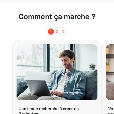
Comment ça marche ?
1
2
3
Une seule recherche à créer en
Vo
3 minutes
pr