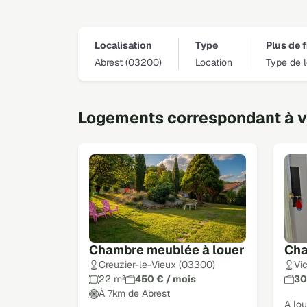
Localisation
Type
Plus de f
Abrest (03200)
Location
Type de 
Logements correspondant à vo
Chambre meublée à louer
Cha
Creuzier-le-Vieux (03300)
Vi
22 m²
450 € / mois
30
À 7km de Abrest
A lo