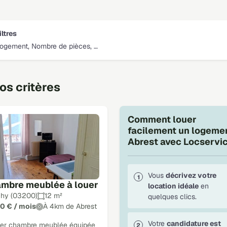
iltres
logement, Nombre de pièces, …
s critères
Comment louer
facilement un logeme
Abrest avec Locservic
Vous
décrivez votre
mbre meublée à louer
location idéale
en
chy (03200)
12 m²
quelques clics.
0 € / mois
À 4km de Abrest
Votre
candidature est
uer chambre meublée équipée