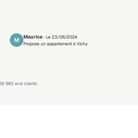
Maurice
· Le 23/06/2024
M
Propose un appartement à Vichy
Note : 4,1 sur 5 —
92 883 avis clients