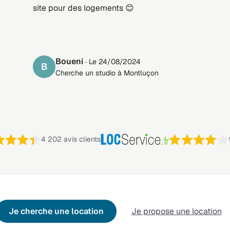
site pour des logements 😊
Boueni
· Le 24/08/2024
B
Cherche un studio à Montluçon
Note : 4,4 sur 5 —
4 202 avis clients
Je cherche une location
Je propose une location