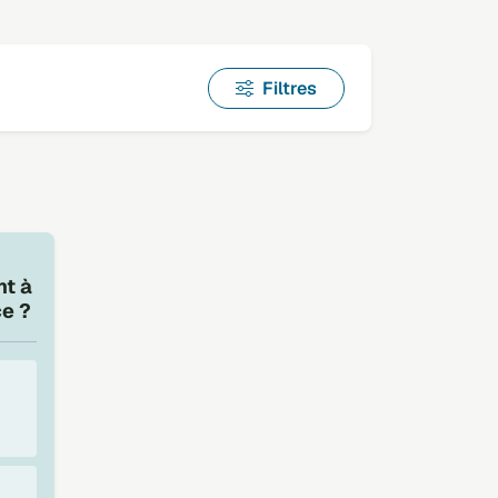
Filtres
nt à
e ?