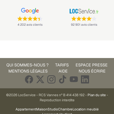
Note : 4,4 sur 5 —
Note : 4,1 sur 5 —
4 202 avis clients
92 901 avis clients
QUI SOMMES-NOUS ?
TARIFS
ESPACE PRESSE
MENTIONS LÉGALES
AIDE
NOUS ÉCRIRE
©2026 LocService - RCS Vannes n° B 414 438 192 -
Plan du site
-
Reproduction interdite
Appartement
Maison
Studio
Chambre
Location meublé