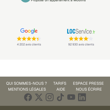
Propose un appartement à Moulins
Note : 4,4 sur 5 —
Note : 4,1 sur 5 —
4 202 avis clients
92 930 avis clients
QUI SOMMES-NOUS ?
TARIFS
ESPACE PRESSE
MENTIONS LÉGALES
AIDE
NOUS ÉCRIRE