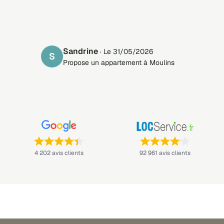
Sandrine
· Le 31/05/2026
S
Propose un appartement à Moulins
Note : 4,4 sur 5 —
Note : 4,1 sur 5 —
4 202 avis clients
92 961 avis clients