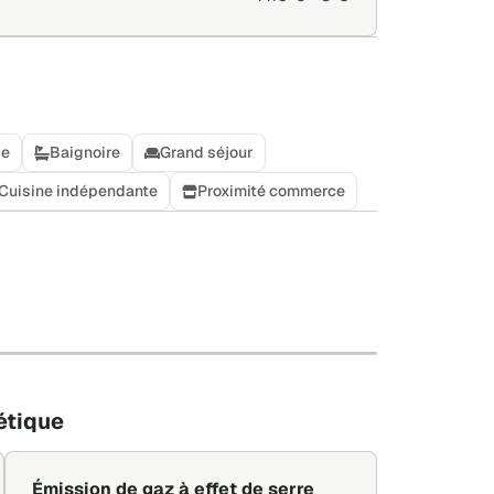
se
Baignoire
Grand séjour
Cuisine indépendante
Proximité commerce
+
−
Leaflet
|
©
OpenStreetMap
étique
Émission de gaz à effet de serre