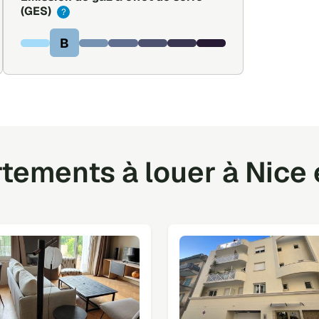
(GES)
?
B
ements à louer à Nice 