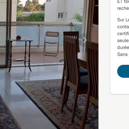
ET to
reche
Sur L
conta
certi
seule
Suivante
durée
Sans