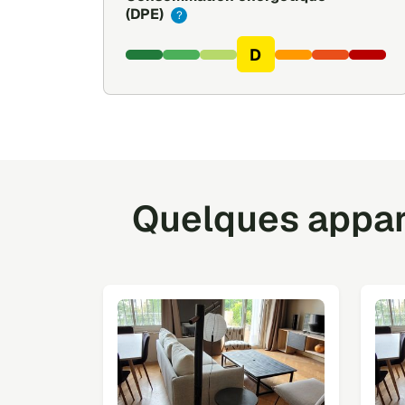
(DPE)
?
D
Quelques appart