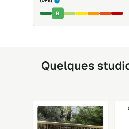
(DPE)
?
B
Quelques studio