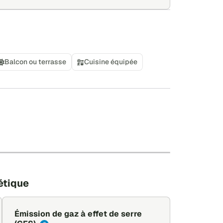
Balcon ou terrasse
Cuisine équipée
+
−
Leaflet
|
©
OpenStreetMap
étique
Émission de gaz à effet de serre