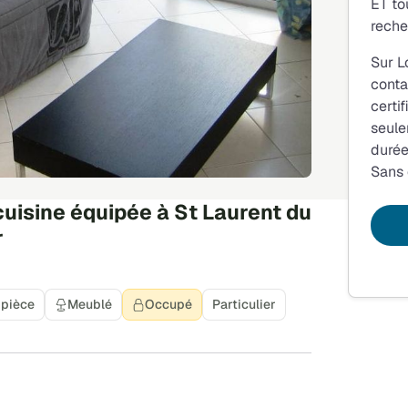
ET to
reche
Sur L
conta
certi
seule
durée
Sans
uisine équipée à St Laurent du
r
 pièce
Meublé
Occupé
Particulier