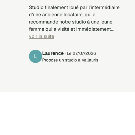
Studio finalement loué par l'intermédiaire
d'une ancienne locataire, qui a
recommandé notre studio à une jeune
femme qui a visité et immédiatement
retenu. Depuis 3 ans sur ce site, et ayant
voir la suite
loué par l'intermédiaire de ce site pendant
3 ans, nous sommes ravis des services
Laurence
· Le 27/07/2026
L
rendus par Loc Service, que nous
Propose un studio à Vallauris
recommandons vivement à tous ceux qui
ne connaissent pas encore ce site !