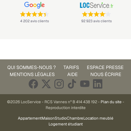
Note : 4,4 sur 5 —
Note : 4,1 sur 5 —
4 202 avis clients
92 923 avis clients
QUI SOMMES-NOUS ?
TARIFS
ESPACE PRESSE
MENTIONS LÉGALES
AIDE
NOUS ÉCRIRE
©2026 LocService - RCS Vannes n° B 414 438 192 -
Plan du site
-
Reproduction interdite
Appartement
Maison
Studio
Chambre
Location meublé
Logement étudiant