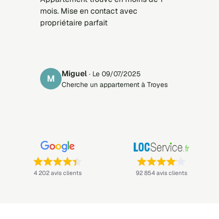
mois. Mise en contact avec
propriétaire parfait
Miguel
· Le 09/07/2025
M
Cherche un appartement à Troyes
Note : 4,4 sur 5 —
Note : 4,1 sur 5 —
4 202 avis clients
92 854 avis clients