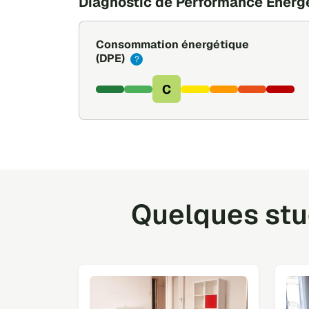
Diagnostic de Performance Énerg
Consommation énergétique
(DPE)
?
C
Quelques stud