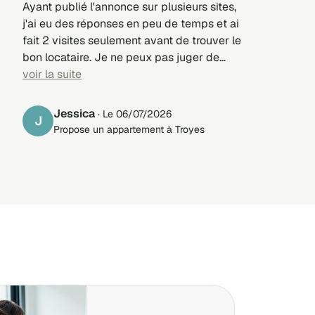
Ayant publié l'annonce sur plusieurs sites,
j'ai eu des réponses en peu de temps et ai
fait 2 visites seulement avant de trouver le
bon locataire. Je ne peux pas juger de
l'efficacité du site, cependant j'ai apprécié
voir la suite
que le site propose des candidats
locataires potentiels à contacter.
Jessica
· Le 06/07/2026
J
Cependant j'ai envoyé quelques messages
Propose un appartement à Troyes
mais personne ne m'a répondu même pour
me dire non merci.