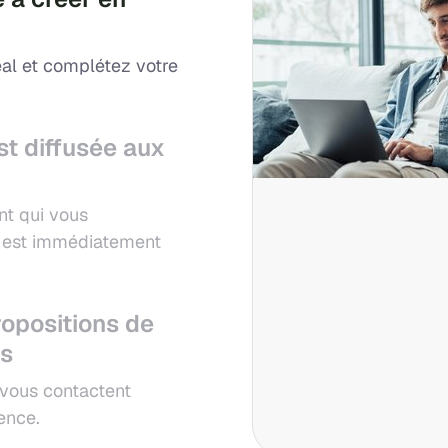
al et complétez votre
st diffusée aux
nt qui vous
ui est immédiatement
opositions de
es
 vous contactent
ence.