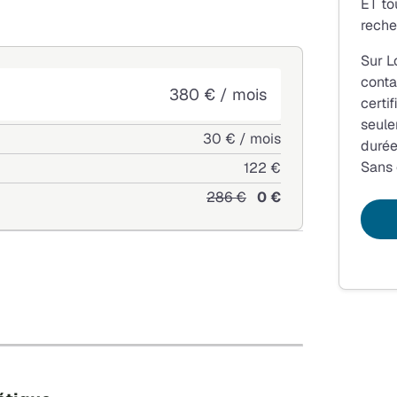
ET to
reche
Sur L
conta
380 € / mois
certi
seule
30 € / mois
durée
Sans
122 €
286 €
0 €
+
−
Leaflet
|
©
OpenStreetMap