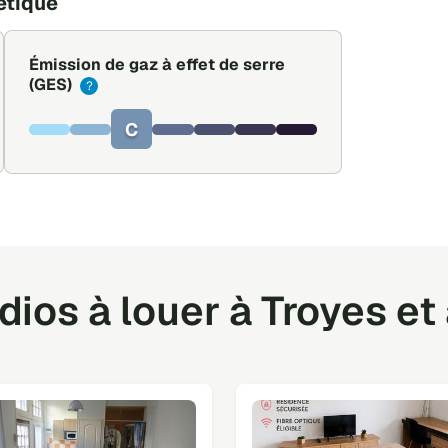
étique
Émission de gaz à effet de serre
(GES)
?
C
ios à louer à Troyes et