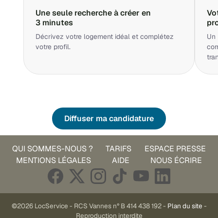
Une seule recherche à créer en
Vo
3 minutes
pr
Décrivez votre logement idéal et complétez
Un 
votre profil.
cor
tra
Diffuser ma candidature
QUI SOMMES-NOUS ?
TARIFS
ESPACE PRESSE
MENTIONS LÉGALES
AIDE
NOUS ÉCRIRE
©2026 LocService - RCS Vannes n° B 414 438 192 -
Plan du site
-
Reproduction interdite