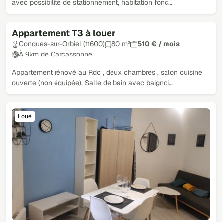
avec possibilité de stationnement, habitation fonc…
Appartement T3 à louer
Loué
Conques-sur-Orbiel (11600)
80 m²
510 € / mois
À 9km de Carcassonne
Appartement rénové au Rdc , deux chambres , salon cuisine
ouverte (non équipée). Salle de bain avec baignoi…
Loué