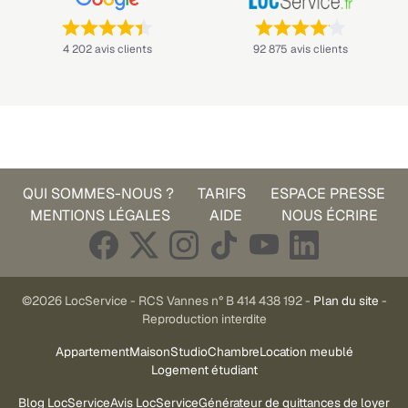
Note : 4,4 sur 5 —
Note : 4,1 sur 5 —
4 202 avis clients
92 875 avis clients
QUI SOMMES-NOUS ?
TARIFS
ESPACE PRESSE
MENTIONS LÉGALES
AIDE
NOUS ÉCRIRE
©2026 LocService - RCS Vannes n° B 414 438 192 -
Plan du site
-
Reproduction interdite
Appartement
Maison
Studio
Chambre
Location meublé
Logement étudiant
Blog LocService
Avis LocService
Générateur de quittances de loyer