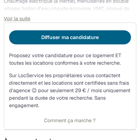
Chauffage électrique (à inertie), menuiseries en double
vitrage, ballon d'eau chaude économe, VMC, plaque de
cuisson vitrocéramique 4 feux, hotte aspirante.
Voir la suite
Très faibles charges locatives, pas de syndic de
copropriété, pas de frais d'agence non plus.
Diffuser ma candidature
Proposez votre candidature pour ce logement ET
toutes les locations conformes à votre recherche.
Sur LocService les propriétaires vous contactent
directement et les locations sont certifiées sans frais
d'agence 😉 pour seulement 29 € / mois uniquement
pendant la durée de votre recherche. Sans
engagement.
Comment ça marche ?