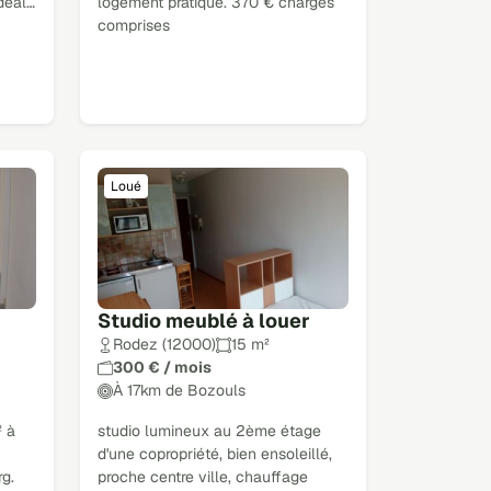
idéal…
logement pratique. 370 € charges
comprises
Loué
Studio meublé à louer
Rodez (12000)
15 m²
300 € / mois
À 17km de Bozouls
² à
studio lumineux au 2ème étage
d'une copropriété, bien ensoleillé,
rg.
proche centre ville, chauffage