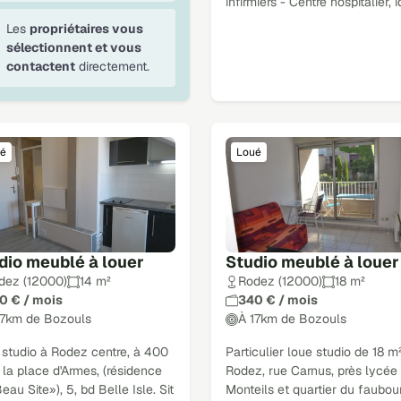
infirmiers - Centre hospitalier, 
Les
propriétaires vous
sélectionnent et vous
contactent
directement.
é
Loué
dio meublé à louer
Studio meublé à louer
dez (12000)
14 m²
Rodez (12000)
18 m²
0 € / mois
340 € / mois
17km de Bozouls
À 17km de Bozouls
 studio à Rodez centre, à 400
Particulier loue studio de 18 m
la place d'Armes, (résidence
Rodez, rue Carnus, près lycée
eau Site»), 5, bd Belle Isle. Sit
Monteils et quartier du faubou