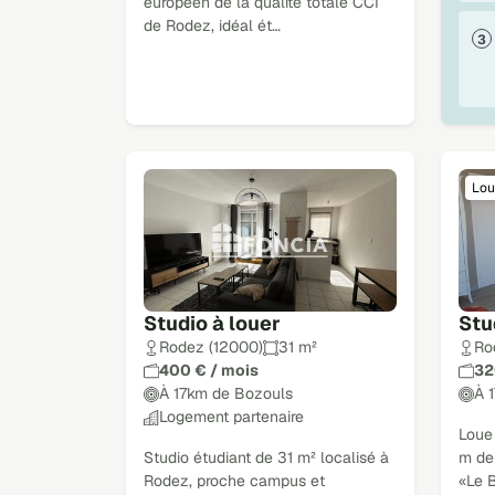
européen de la qualité totale CCI
de Rodez, idéal ét…
Lou
Studio à louer
Stu
Rodez (12000)
31 m²
Ro
400 € / mois
32
À 17km de Bozouls
À 
Logement partenaire
Loue
Studio étudiant de 31 m² localisé à
m de 
Rodez, proche campus et
«Le B