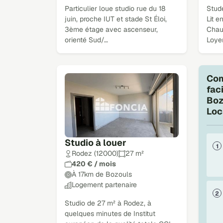
Particulier loue studio rue du 18
Stud
juin, proche IUT et stade St Éloi,
Lit e
3ème étage avec ascenseur,
Chauf
orienté Sud/…
Loye
Com
fac
Boz
Loc
Studio à louer
Rodez (12000)
27 m²
420 € / mois
À 17km de Bozouls
Logement partenaire
Studio de 27 m² à Rodez, à
quelques minutes de Institut