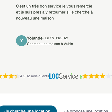
C'est un très bon service je vous remercie
et je suis près à y retourner si je cherche à
nouveau une maison
Yolande
· Le 17/08/2021
Y
Cherche une maison à Aubin
Note : 4,4 sur 5 —
4 202 avis clients
Je cherche une location
Je propose une location