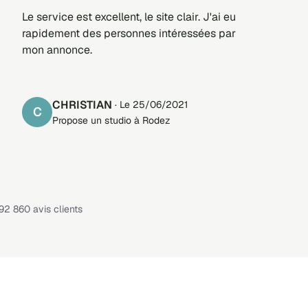
Le service est excellent, le site clair. J'ai eu
rapidement des personnes intéressées par
mon annonce.
CHRISTIAN
· Le 25/06/2021
C
Propose un studio à Rodez
Note : 4,1 sur 5 —
92 860 avis clients