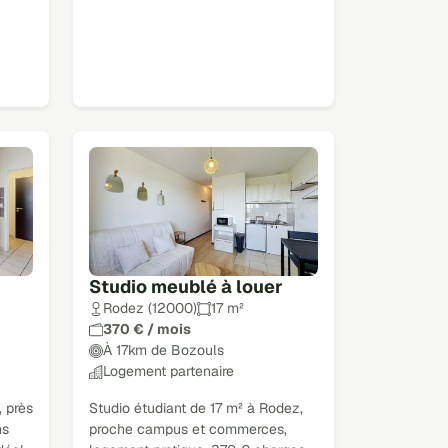
Studio meublé à louer
Rodez (12000)
17 m²
370 € / mois
À 17km de Bozouls
Logement partenaire
, près
Studio étudiant de 17 m² à Rodez,
ns
proche campus et commerces,