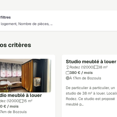
filtres
 logement, Nombre de pièces, …
s critères
Studio meublé à louer
Rodez (12000)
38 m²
380 € / mois
À 17km de Bozouls
De particulier à particulier, un
studio de 38 m² à louer. Locali
dio meublé à louer
Rodez. Ce studio est proposé
dez (12000)
15 m²
meublé p…
0 € / mois
17km de Bozouls