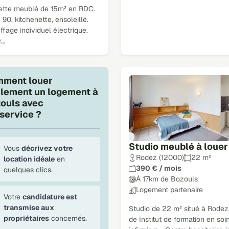
ette meublé de 15m² en RDC.
n 90, kitchenette, ensoleillé.
fage individuel électrique.
r…
ment louer
ilement un logement à
ouls avec
service ?
Studio meublé à louer
Vous
décrivez votre
Rodez (12000)
22 m²
location idéale
en
390 € / mois
quelques clics.
À 17km de Bozouls
Logement partenaire
Votre
candidature est
transmise aux
Studio de 22 m² situé à Rodez
propriétaires
concernés.
de Institut de formation en soi