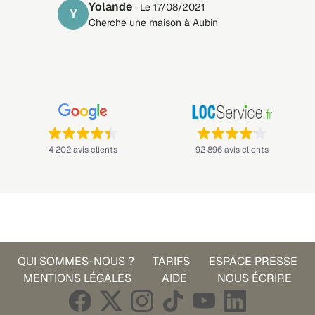
Yolande
· Le 17/08/2021
Y
Cherche une maison à Aubin
Note : 4,4 sur 5 —
Note : 4,1 sur 5 —
4 202 avis clients
92 896 avis clients
QUI SOMMES-NOUS ?
TARIFS
ESPACE PRESSE
MENTIONS LÉGALES
AIDE
NOUS ÉCRIRE