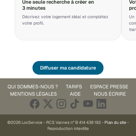
Une seule recherche à créer en
Vo
3 minutes
pr
Décrivez votre logement idéal et complétez
Un 
votre profil.
cor
tra
Diffuser ma candidature
QUI SOMMES-NOUS ?
TARIFS
ESPACE PRESSE
MENTIONS LÉGALES
AIDE
NOUS ÉCRIRE
©2026 LocService - RCS Vannes n° B 414 438 192 -
Plan du site
-
Reproduction interdite