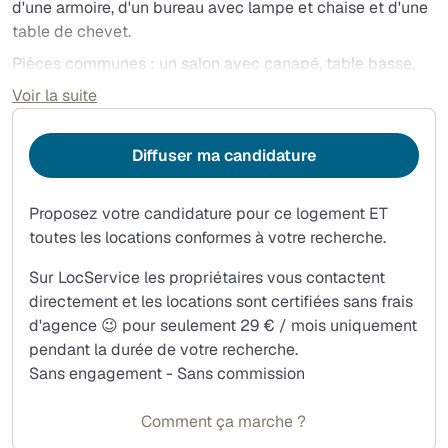
d'une armoire, d'un bureau avec lampe et chaise et d'une
table de chevet.
Pièces communes : un salon avec canapé, table basse,
télévision et sa box, une cuisine neuve toute équipée (y/c
Voir la suite
lave-linge séchant) avec ilot et tabourets, une salle de
bains avec WC.
Diffuser ma candidature
Vous n'avez qu'à venir avec vos affaires !
Loyer mensuel par chambre de 530€ auquel s'ajoute un
Proposez votre candidature pour ce logement ET
forfait de 100€ incluant toutes les charges (eau,
toutes les locations conformes à votre recherche.
chauffage, électricité, internet (fibre), charges de
copropriété).
Sur LocService les propriétaires vous contactent
Deux mois de caution demandés.
directement et les locations sont certifiées sans frais
Pas d'animaux de compagnie. Appartement non-fumeur.
d'agence 😉 pour seulement 29 € / mois uniquement
Colocation calme et studieuse pour étudiants.
pendant la durée de votre recherche.
Sans engagement - Sans commission
Comment ça marche ?