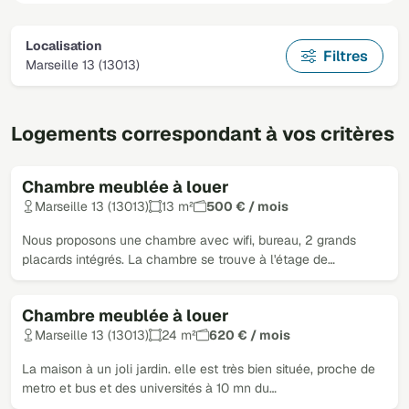
Localisation
Filtres
Marseille 13 (13013)
Logements correspondant à vos critères
Chambre meublée à louer
Loué
Marseille 13 (13013)
13 m²
500 € / mois
Nous proposons une chambre avec wifi, bureau, 2 grands
placards intégrés. La chambre se trouve à l'étage de…
Chambre meublée à louer
Loué
Marseille 13 (13013)
24 m²
620 € / mois
La maison à un joli jardin. elle est très bien située, proche de
metro et bus et des universités à 10 mn du…