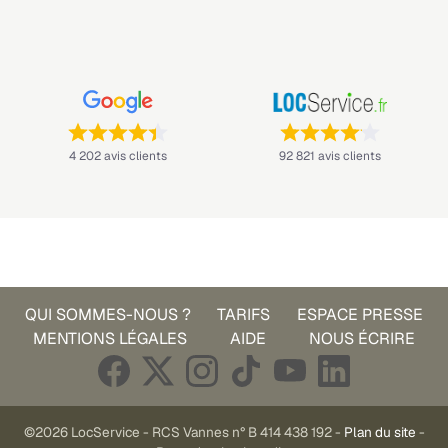
Note : 4,4 sur 5 —
Note : 4,1 sur 5 —
4 202 avis clients
92 821 avis clients
QUI SOMMES-NOUS ?
TARIFS
ESPACE PRESSE
MENTIONS LÉGALES
AIDE
NOUS ÉCRIRE
©2026 LocService - RCS Vannes n° B 414 438 192 -
Plan du site
-