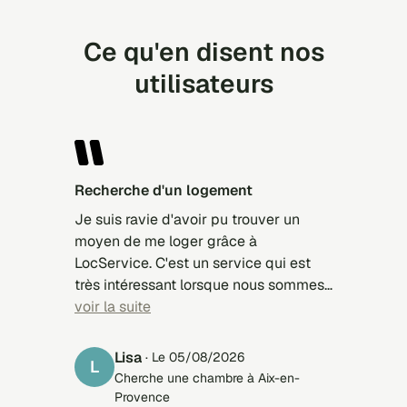
Ce qu'en disent nos
utilisateurs
Recherche d'un logement
Je suis ravie d'avoir pu trouver un
moyen de me loger grâce à
LocService. C'est un service qui est
très intéressant lorsque nous sommes
à la recherche car selon nos critères,
voir la suite
les propriétaires nous contact. Après à
vous de faire votre choix...On n' évite
Lisa
· Le 05/08/2026
L
de perdre du temps inutilement. C'est
Cherche une chambre à Aix-en-
un site que je recommande à 100 %.
Provence