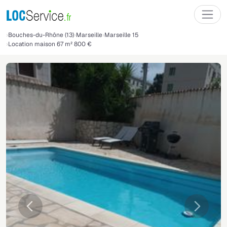
Bouches-du-Rhône (13)
Marseille
Marseille 15
Location maison 67 m² 800 €
Précédente
Suivant