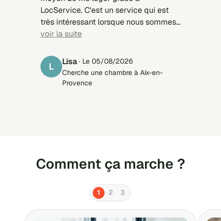
LocService. C'est un service qui est
très intéressant lorsque nous sommes
à la recherche car selon nos critères,
voir la suite
les propriétaires nous contact. Après à
vous de faire votre choix...On n' évite
Lisa
· Le 05/08/2026
L
de perdre du temps inutilement. C'est
Cherche une chambre à Aix-en-
un site que je recommande à 100 %.
Provence
Comment ça marche ?
1
2
3