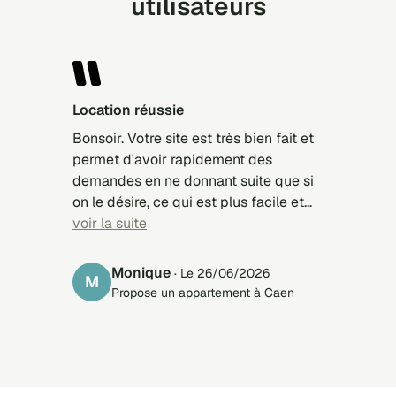
utilisateurs
location réussie
Bonsoir. Votre site est très bien fait et
permet d'avoir rapidement des
demandes en ne donnant suite que si
on le désire, ce qui est plus facile et
fait gagner du temps. Un grand merci
voir la suite
donc, cordialement, M.D.
Monique
· Le 26/06/2026
M
Propose un appartement à Caen