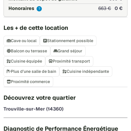
Honoraires
663 €
0 €
?
Les + de cette location
Cave ou local
Stationnement possible
Balcon ou terrasse
Grand séjour
Cuisine équipée
Proximité transport
Plus d’une salle de bain
Cuisine indépendante
Proximité commerce
+
Découvrez votre quartier
−
Trouville-sur-Mer (14360)
Leaflet
|
©
OpenStreetMap
Diagnostic de Performance Énergétique