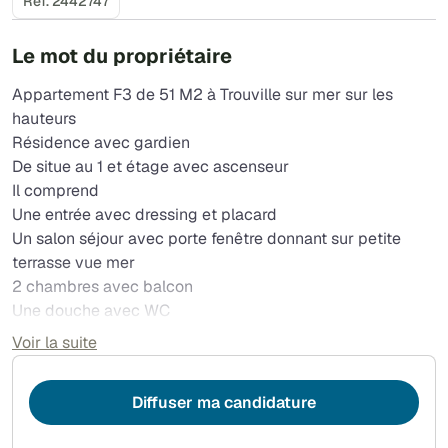
Réf. 2442747
Le mot du propriétaire
Appartement F3 de 51 M2 à Trouville sur mer sur les
hauteurs
Résidence avec gardien
De situe au 1 et étage avec ascenseur
Il comprend
Une entrée avec dressing et placard
Un salon séjour avec porte fenêtre donnant sur petite
terrasse vue mer
2 chambres avec balcon
Une douche avec WC
Et un recoin cuisine équipé plaque de cuisson four hotte
Voir la suite
et frigo divers meubles
Diffuser ma candidature