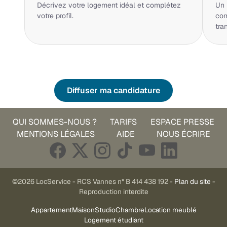
Décrivez votre logement idéal et complétez
Un 
votre profil.
cor
tra
Diffuser ma candidature
QUI SOMMES-NOUS ?
TARIFS
ESPACE PRESSE
MENTIONS LÉGALES
AIDE
NOUS ÉCRIRE
©2026 LocService - RCS Vannes n° B 414 438 192 -
Plan du site
-
Reproduction interdite
Appartement
Maison
Studio
Chambre
Location meublé
Logement étudiant