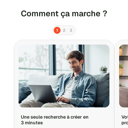
Comment ça marche ?
1
2
3
Une seule recherche à créer en
Vo
3 minutes
pr