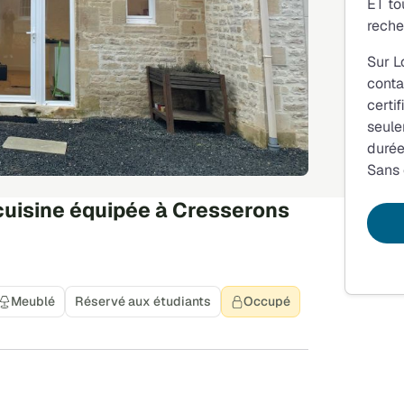
ET to
reche
Sur L
conta
certi
seule
durée
Sans
cuisine équipée à Cresserons
Meublé
Réservé aux étudiants
Occupé