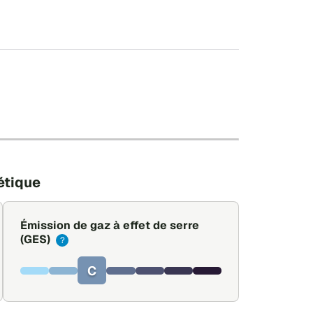
+
−
Leaflet
|
©
OpenStreetMap
étique
Émission de gaz à effet de serre
(GES)
?
C