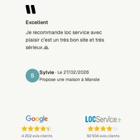
Excellent
Je recommande loc service avec
plaisir c’est un très bon site et très
sérieux 🙏
Sylvie
· Le 27/02/2026
S
Propose une maison à Mansle
Note : 4,4 sur 5 —
Note : 4,1 sur 5 —
4 202 avis clients
92 934 avis clients