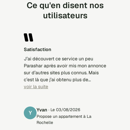
Ce qu'en disent nos
utilisateurs
Satisfaction
J’ai découvert ce service un peu
Parashar après avoir mis mon annonce
sur d’autres sites plus connus. Mais
c’est là que j’ai obtenu plus de
réponses, et finalement louer mon
voir la suite
bien. Simplicité du système,
transparence, efficacité. Très
satisfaisant.
Yvan
· Le 03/08/2026
Y
Propose un appartement à La
Rochelle