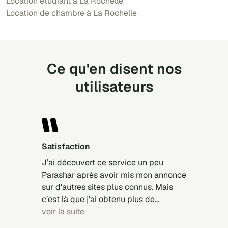
Location étudiant à La Rochelle
Location de chambre à La Rochelle
Ce qu'en disent nos
utilisateurs
Satisfaction
J’ai découvert ce service un peu
Parashar après avoir mis mon annonce
sur d’autres sites plus connus. Mais
c’est là que j’ai obtenu plus de
réponses, et finalement louer mon
voir la suite
bien. Simplicité du système,