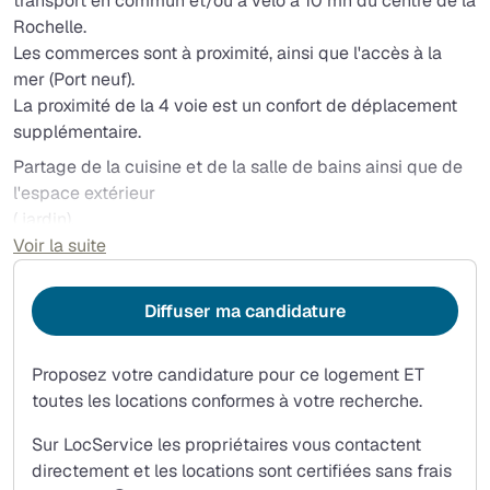
transport en commun et/ou à vélo à 10 mn du centre de la
Rochelle.
Les commerces sont à proximité, ainsi que l'accès à la
mer (Port neuf).
La proximité de la 4 voie est un confort de déplacement
supplémentaire.
Partage de la cuisine et de la salle de bains ainsi que de
l'espace extérieur
( jardin).
Respect et soin des lieux exigés.
Voir la suite
Présence d'animaux ( chien et chat)
Diffuser ma candidature
Proposez votre candidature pour ce logement ET
toutes les locations conformes à votre recherche.
Sur LocService les propriétaires vous contactent
directement et les locations sont certifiées sans frais