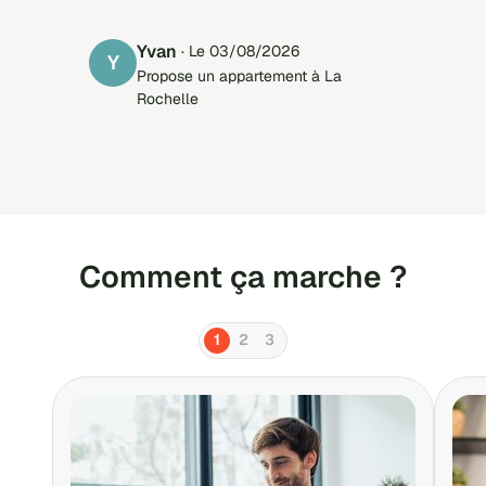
transparence, efficacité. Très
satisfaisant.
Yvan
· Le 03/08/2026
Y
Propose un appartement à La
Rochelle
Comment ça marche ?
1
2
3