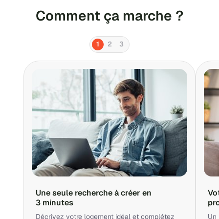
Comment ça marche ?
1
2
3
Une seule recherche à créer en
Vo
3 minutes
pr
Décrivez votre logement idéal et complétez
Un 