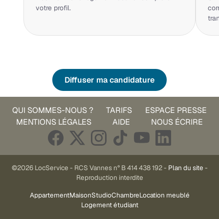
votre profil.
cor
tra
Diffuser ma candidature
QUI SOMMES-NOUS ?
TARIFS
ESPACE PRESSE
MENTIONS LÉGALES
AIDE
NOUS ÉCRIRE
©2026 LocService - RCS Vannes n° B 414 438 192 -
Plan du site
-
Reproduction interdite
Appartement
Maison
Studio
Chambre
Location meublé
Logement étudiant