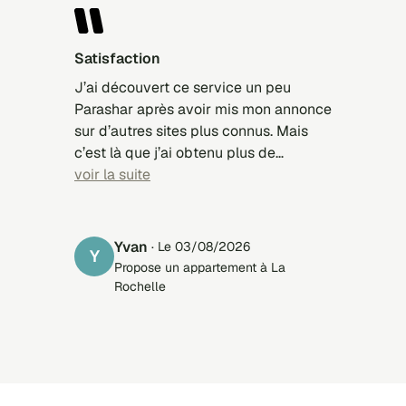
Satisfaction
J’ai découvert ce service un peu
Parashar après avoir mis mon annonce
sur d’autres sites plus connus. Mais
c’est là que j’ai obtenu plus de
réponses, et finalement louer mon
voir la suite
bien. Simplicité du système,
transparence, efficacité. Très
satisfaisant.
Yvan
· Le 03/08/2026
Y
Propose un appartement à La
Rochelle