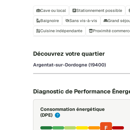
Cave ou local
Stationnement possible
Baignoire
Sans vis-à-vis
Grand séjo
Cuisine indépendante
Proximité commerc
Découvrez votre quartier
Argentat-sur-Dordogne (19400)
Diagnostic de Performance Énerg
Consommation énergétique
(DPE)
?
F