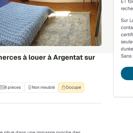
ET to
reche
Sur L
conta
certi
seule
durée
rces à louer à Argentat sur
Sans
6 pièces
Non meublé
Occupé
me situé dans une impasse proche des