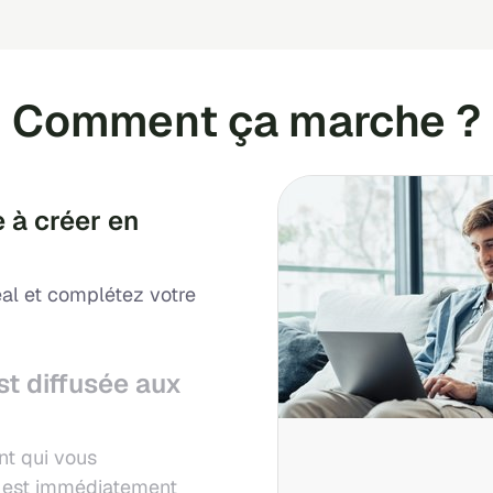
Comment ça marche ?
 à créer en
al et complétez votre
st diffusée aux
nt qui vous
ui est immédiatement