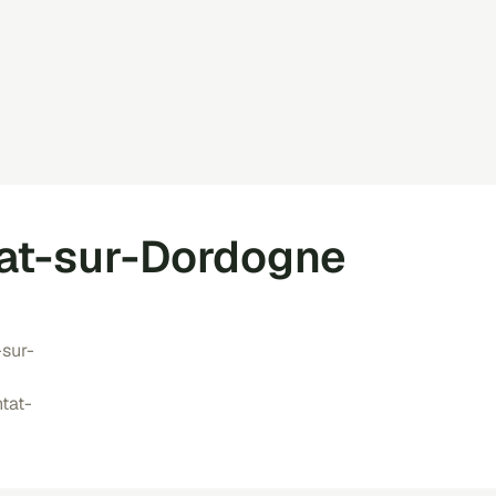
tat-sur-Dordogne
-sur-
tat-