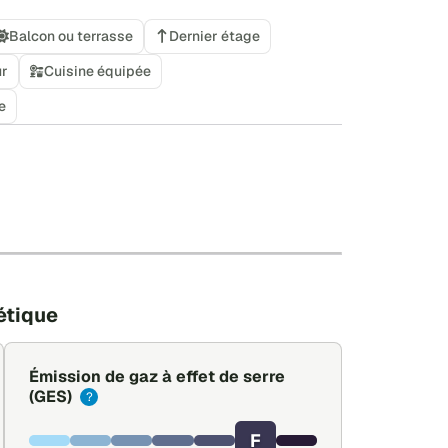
Balcon ou terrasse
Dernier étage
ur
Cuisine équipée
e
+
−
Leaflet
|
©
OpenStreetMap
étique
Émission de gaz à effet de serre
(GES)
?
F