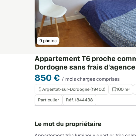
9 photos
Appartement T6 proche comme
Dordogne sans frais d'agence
850 €
/ mois charges comprises
Argentat-sur-Dordogne (19400)
100 m²
Particulier
Réf. 1844438
Le mot du propriétaire
Appartement très lumineux quartier très cal