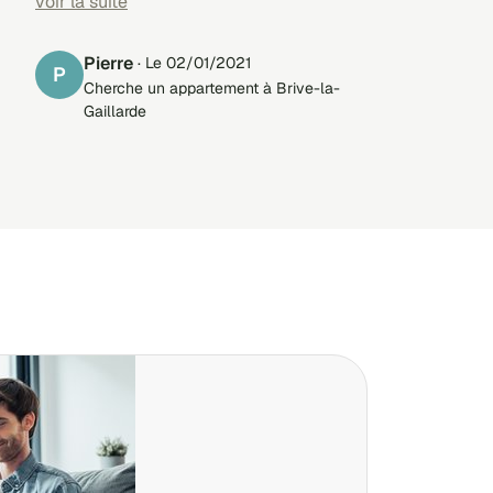
Remerciements.
voir la suite
Pierre
· Le 02/01/2021
P
Cherche un appartement à Brive-la-
Gaillarde