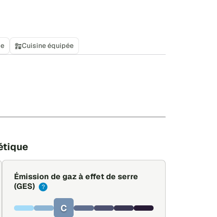
se
Cuisine équipée
+
−
Leaflet
|
©
OpenStreetMap
étique
Émission de gaz à effet de serre
(GES)
?
C