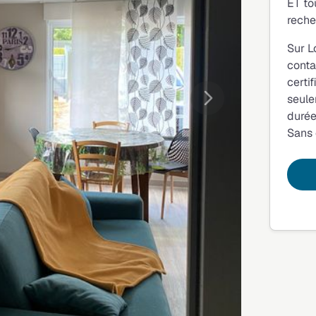
ET to
reche
Sur L
conta
certi
seule
Suivante
durée
Sans