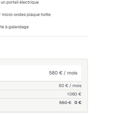
un portail électrique
ur micro-ondes plaque hotte
rte à galandage
580 € / mois
50 € / mois
1 060 €
550 €
0 €