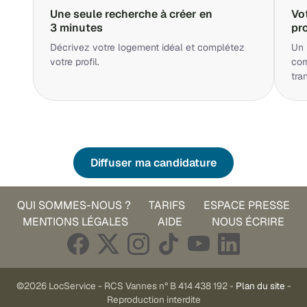
Une seule recherche à créer en
Vo
3 minutes
pr
Décrivez votre logement idéal et complétez
Un 
votre profil.
cor
tra
Diffuser ma candidature
QUI SOMMES-NOUS ?
TARIFS
ESPACE PRESSE
MENTIONS LÉGALES
AIDE
NOUS ÉCRIRE
©2026 LocService - RCS Vannes n° B 414 438 192 -
Plan du site
-
Reproduction interdite