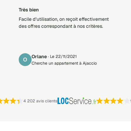
Très bien
Facile d'utilisation, on reçoit effectivement
des offres correspondant à nos critères.
Orlane
· Le 22/11/2021
O
Cherche un appartement à Ajaccio
Note : 4,4 sur 5 —
4 202 avis clients