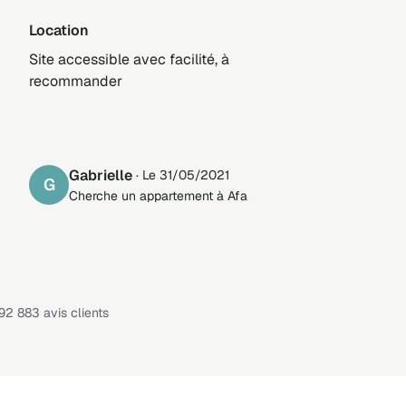
Location
Site accessible avec facilité, à
recommander
Gabrielle
· Le 31/05/2021
G
Cherche un appartement à Afa
Note : 4,1 sur 5 —
92 883 avis clients