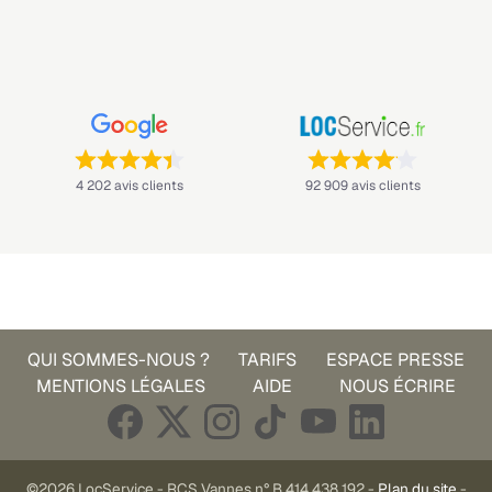
Note : 4,4 sur 5 —
Note : 4,1 sur 5 —
4 202 avis clients
92 909 avis clients
QUI SOMMES-NOUS ?
TARIFS
ESPACE PRESSE
MENTIONS LÉGALES
AIDE
NOUS ÉCRIRE
©2026 LocService - RCS Vannes n° B 414 438 192 -
Plan du site
-