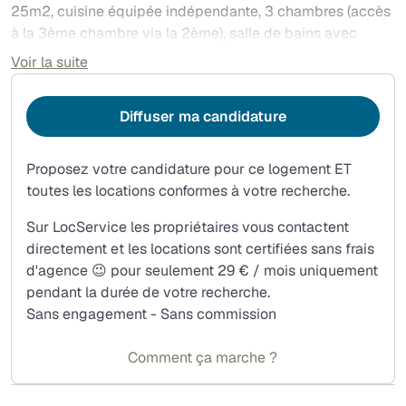
25m2, cuisine équipée indépendante, 3 chambres (accès
à la 3ème chambre via la 2ème), salle de bains avec
douche, wc, sèche-serviettes et un 2ème WC.
Voir la suite
Nombreux rangements et placards.
Plan disponible sur demande.
Diffuser ma candidature
Chauffage gaz de ville (chaudière récente Leblanc avec
thermostat programmable, mode économie)
Proposez votre candidature pour ce logement ET
Annexes :
toutes les locations conformes à votre recherche.
Cour intérieure.
Sur LocService les propriétaires vous contactent
Commodités :
directement et les locations sont certifiées sans frais
Proximité Faculté, théâtre, espaces verts de la gare d'eau,
d'agence 😉 pour seulement 29 € / mois uniquement
commerces...
pendant la durée de votre recherche.
Sans engagement - Sans commission
Comment ça marche ?