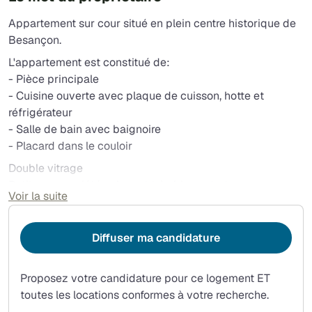
Appartement sur cour situé en plein centre historique de
Besançon.
L'appartement est constitué de:
- Pièce principale
- Cuisine ouverte avec plaque de cuisson, hotte et
réfrigérateur
- Salle de bain avec baignoire
- Placard dans le couloir
Double vitrage
Petite copropriété calme et très bien entretenue.
Voir la suite
Proximité immédiate de la fac (UFR Sciences du langage
- rue Mégevand), et des commerces (Carrefour City,
Diffuser ma candidature
pharmacie, restaurants, ...), de la Place Granvelle.
Transports en commun à proximité (Tramway et bus).
Proposez votre candidature pour ce logement ET
toutes les locations conformes à votre recherche.