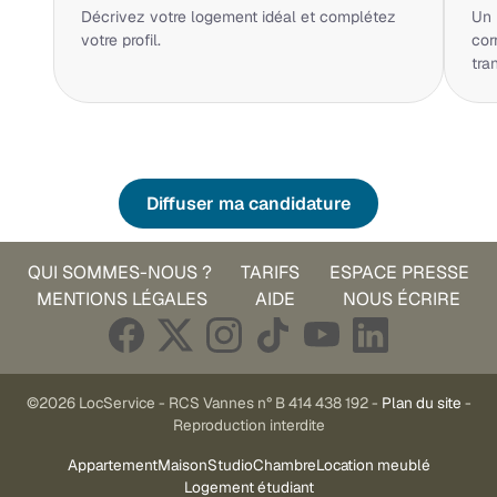
Décrivez votre logement idéal et complétez
Un 
votre profil.
cor
tra
Diffuser ma candidature
QUI SOMMES-NOUS ?
TARIFS
ESPACE PRESSE
MENTIONS LÉGALES
AIDE
NOUS ÉCRIRE
©2026 LocService - RCS Vannes n° B 414 438 192 -
Plan du site
-
Reproduction interdite
Appartement
Maison
Studio
Chambre
Location meublé
Logement étudiant