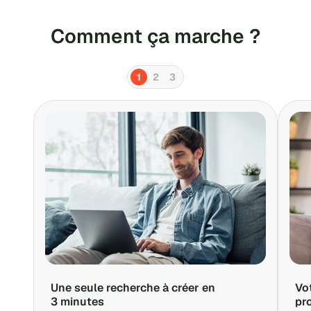
Comment ça marche ?
1
2
3
Une seule recherche à créer en
Vo
3 minutes
pr