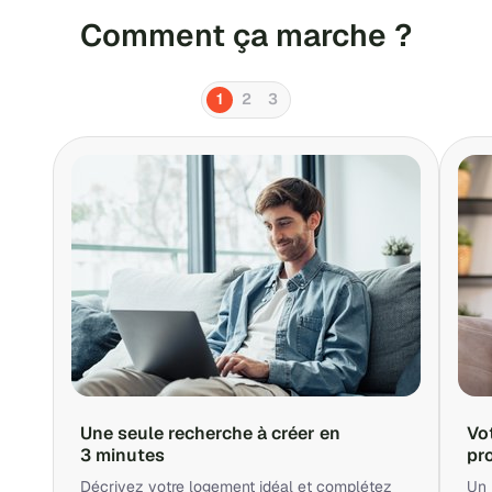
Comment ça marche ?
1
2
3
Une seule recherche à créer en
Vo
3 minutes
pr
Décrivez votre logement idéal et complétez
Un 