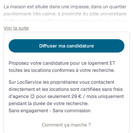
La maison est située dans une impasse, dans un quartier
pavillonnaire très calme, à proximité du pôle universitaire
Briffaut de Valence. 10 minutes du centre-ville en voiture
/ 25 minutes en bus.
Voir la suite
Vous partagerez la maison avec moi, informaticien de 35
en télétravail permanent : je serai donc presque toujours
Diffuser ma candidature
sur place.
Proposez votre candidature pour ce logement ET
toutes les locations conformes à votre recherche.
Sur LocService les propriétaires vous contactent
directement et les locations sont certifiées sans frais
d'agence 😉 pour seulement 29 € / mois uniquement
pendant la durée de votre recherche.
Sans engagement - Sans commission
Comment ça marche ?