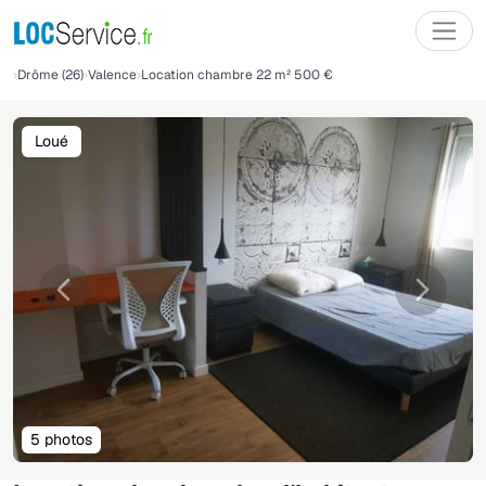
Drôme (26)
Valence
Location chambre 22 m² 500 €
Loué
Précédente
Suivant
5 photos