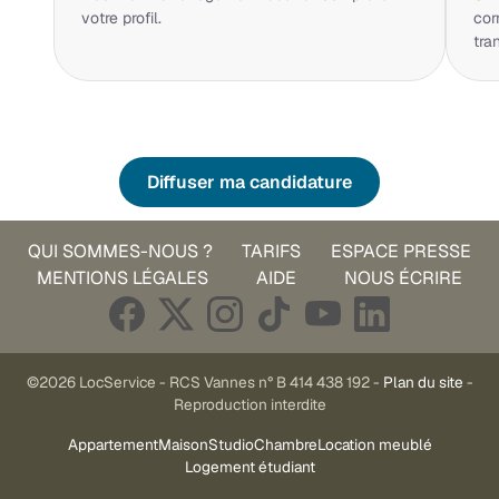
votre profil.
cor
tra
Diffuser ma candidature
QUI SOMMES-NOUS ?
TARIFS
ESPACE PRESSE
MENTIONS LÉGALES
AIDE
NOUS ÉCRIRE
©2026 LocService - RCS Vannes n° B 414 438 192 -
Plan du site
-
Reproduction interdite
Appartement
Maison
Studio
Chambre
Location meublé
Logement étudiant