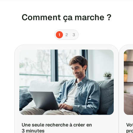
Comment ça marche ?
1
2
3
Une seule recherche à créer en
Vo
3 minutes
pr