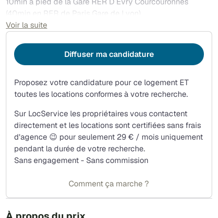
10min à pied de la Gare RER D Évry Courcouronnes
(40min en RER de Paris Gare de Lyon)
10min à pied de la station de Tram T12 (30 min en
Voir la suite
Tramway de Massy Palaiseau)
2min Centre Commercial Régional -Evry 2 (Le Spot)
Diffuser ma candidature
proche de toutes commodités/ espaces verts/ stades et
terrains sportifs
Proposez votre candidature pour ce logement ET
école maternelle à 1mn à pieds et école primaire, collège
toutes les locations conformes à votre recherche.
et lycée à proximité.
Sur LocService les propriétaires vous contactent
directement et les locations sont certifiées sans frais
d'agence 😉 pour seulement 29 € / mois uniquement
pendant la durée de votre recherche.
Sans engagement - Sans commission
Comment ça marche ?
À propos du prix