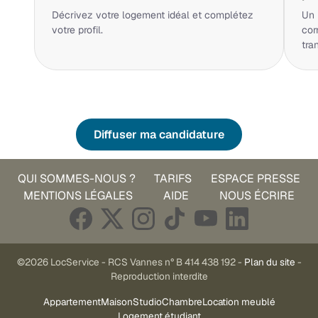
Décrivez votre logement idéal et complétez
Un 
votre profil.
cor
tra
Diffuser ma candidature
QUI SOMMES-NOUS ?
TARIFS
ESPACE PRESSE
MENTIONS LÉGALES
AIDE
NOUS ÉCRIRE
©2026 LocService - RCS Vannes n° B 414 438 192 -
Plan du site
-
Reproduction interdite
Appartement
Maison
Studio
Chambre
Location meublé
Logement étudiant