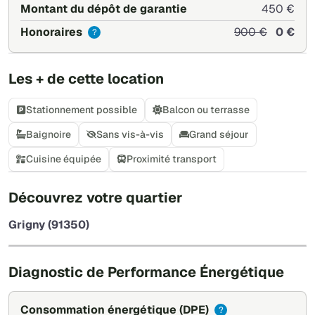
Montant du dépôt de garantie
450 €
Honoraires
900 €
0 €
?
Les + de cette location
Stationnement possible
Balcon ou terrasse
Baignoire
Sans vis-à-vis
Grand séjour
Cuisine équipée
Proximité transport
+
Découvrez votre quartier
−
Grigny (91350)
Leaflet
|
©
OpenStreetMap
Diagnostic de Performance Énergétique
Consommation énergétique
(DPE)
?