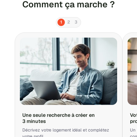
Comment ça marche ?
1
2
3
Une seule recherche à créer en
Vo
3 minutes
pr
Décrivez votre logement idéal et complétez
Un 
votre profil.
cor