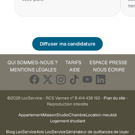
tra
Diffuser ma candidature
QUI SOMMES-NOUS ?
TARIFS
ESPACE PRESSE
MENTIONS LÉGALES
AIDE
NOUS ÉCRIRE
©2026 LocService - RCS Vannes n° B 414 438 192 -
Plan du site
-
Reproduction interdite
Appartement
Maison
Studio
Chambre
Location meublé
Logement étudiant
Blog LocService
Avis LocService
Générateur de quittances de loyer