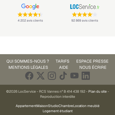
Note : 4,4 sur 5 —
Note : 4,1 sur 5 —
4 202 avis clients
92 869 avis clients
QUI SOMMES-NOUS ?
TARIFS
ESPACE PRESSE
MENTIONS LÉGALES
AIDE
NOUS ÉCRIRE
©2026 LocService - RCS Vannes n° B 414 438 192 -
Plan du site
-
Reproduction interdite
Appartement
Maison
Studio
Chambre
Location meublé
Logement étudiant