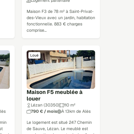
Logement partenaire
Maison F3 de 78 m² à Saint-Privat-
des-Vieux avec un jardin, habitation
fonctionnelle. 883 € charges
comprise…
Loué
Maison F5 meublée à
louer
Lézan (30350)
110 m²
lès
790 € / mois
À 13km de Alès
emin
Le logement est situé 247 Chemin
st
de Sauve, Lézan. Le meublé est