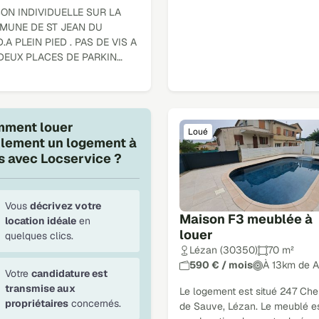
ON INDIVIDUELLE SUR LA
MUNE DE ST JEAN DU
.A PLEIN PIED . PAS DE VIS A
.DEUX PLACES DE PARKIN…
ment louer
Loué
ilement un logement à
s avec Locservice ?
Vous
décrivez votre
Maison F3 meublée à
location idéale
en
louer
quelques clics.
Lézan (30350)
70 m²
590 € / mois
À 13km de A
Votre
candidature est
transmise aux
Le logement est situé 247 Ch
propriétaires
concernés.
de Sauve, Lézan. Le meublé e