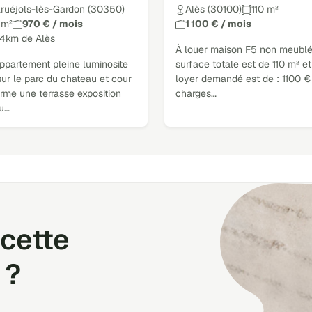
ruéjols-lès-Gardon (30350)
Alès (30100)
110 m²
 m²
970 € / mois
1 100 € / mois
14km de Alès
À louer maison F5 non meublé
ppartement pleine luminosite
surface totale est de 110 m² et
ur le parc du chateau et cour
loyer demandé est de : 1100 €
rme une terrasse exposition
charges…
 u…
cette
 ?