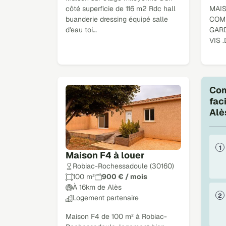
côté superficie de 116 m2 Rdc hall
MAIS
buanderie dressing équipé salle
COM
d'eau toi…
GARD
VIS 
Com
fac
Alè
Maison F4 à louer
Robiac-Rochessadoule (30160)
100 m²
900 € / mois
À 16km de Alès
Logement partenaire
Maison F4 de 100 m² à Robiac-