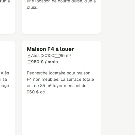
d'un à
une location de courte durée, d'un à
plusi…
Maison F4 à louer
Loué
Alès (30100)
85 m²
950 € / mois
 Alès
Recherche locataire pour maison
r sa
F4 non meublée. La surface totale
arage
est de 85 m² loyer mensuel de
950 € cc.…