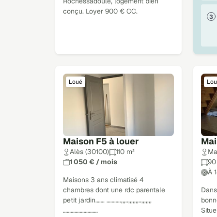
Rochessadoule, logement bien
conçu. Loyer 900 € CC.
Loué
Lou
Maison F5 à louer
Mai
Alès (30100)
110 m²
Ma
1 050 € / mois
90
À 
Maisons 3 ans climatisé 4
chambres dont une rdc parentale
Dans 
petit jardin……. ………..,,,..,,,,,,,..,,,,,,,
bonne
………………………
Situe