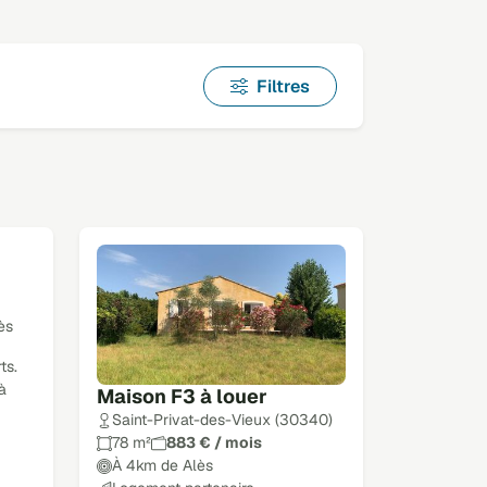
Filtres
ès
ts.
à
Maison F3 à louer
Saint-Privat-des-Vieux (30340)
78 m²
883 € / mois
À 4km de Alès