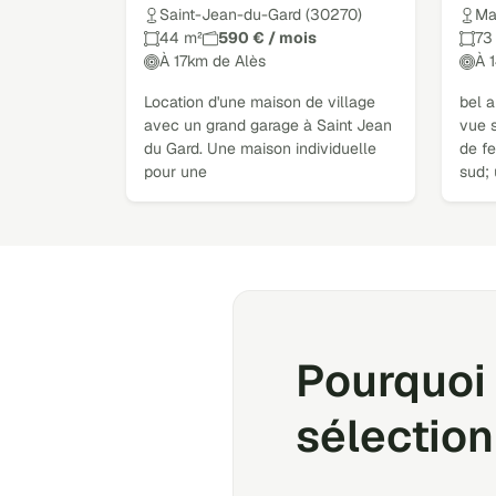
Saint-Jean-du-Gard (30270)
Ma
44 m²
590 € / mois
73
À 17km de Alès
À 
Location d'une maison de village
bel a
avec un grand garage à Saint Jean
vue s
du Gard. Une maison individuelle
de fe
pour une
sud;
Pourquoi 
sélection