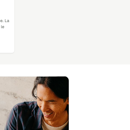
e. La
 le