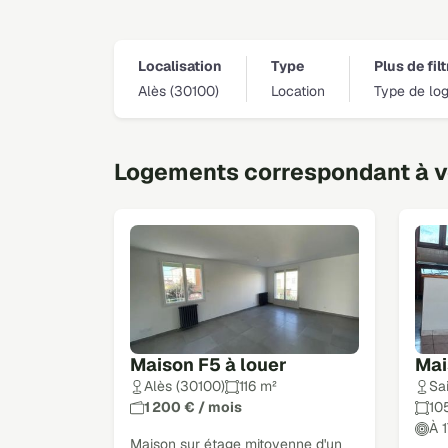
Localisation
Type
Plus de fil
Alès (30100)
Location
Type de lo
Logements correspondant à vo
Maison F5 à louer
Mai
Alès (30100)
116 m²
Sa
1 200 € / mois
10
À 
Maison sur étage mitoyenne d'un