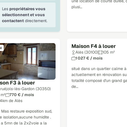
une location de courte durée, 
plusi…
Les
propriétaires vous
sélectionnent et vous
contactent
directement.
Maison F4 à louer
é
Loué
Alès (30100)
105 m²
1 027 € / mois
situé dans un quartier calme à
actuellement en rénovation su
totalité composé d'un grand g
son F3 à louer
de…
ruéjols-lès-Gardon (30350)
 m²
770 € / mois
14km de Alès
Mas restaure exposition sud,
 isolation,aucune humidite .
 a 5mn de la 2x2voie a la