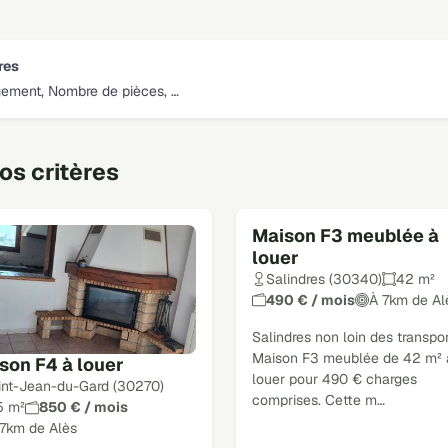
tres
gement, Nombre de pièces, …
s critères
Maison F3 meublée à
louer
Salindres (30340)
42 m²
490 € / mois
À 7km de Al
Salindres non loin des transpor
Maison F3 meublée de 42 m² 
son F4 à louer
louer pour 490 € charges
int-Jean-du-Gard (30270)
comprises. Cette m…
5 m²
850 € / mois
17km de Alès